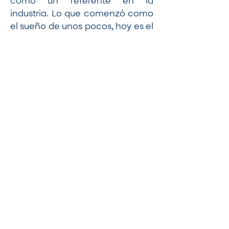
como un referente en la
industria. Lo que comenzó como
el sueño de unos pocos, hoy es el
motor de una red de hostales
que apuesta por la innovación, la
colaboración y el turismo
responsable en Colombia.
Línea de tiempo